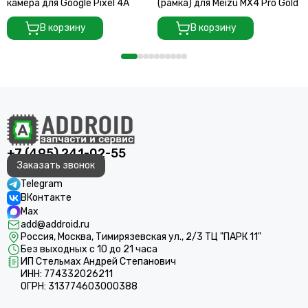
камера для Google Pixel 4A
(рамка) для Meizu MX4 Pro Gold
В корзину
В корзину
+7 (495) 241-02-55
Заказать звонок
Telegram
ВКонтакте
Max
add@addroid.ru
Россия, Москва, Тимирязевская ул., 2/3 ТЦ "ПАРК 11"
Без выходных с 10 до 21 часа
ИП Стельмах Андрей Степанович
ИНН: 774332026211
ОГРН: 313774603000388