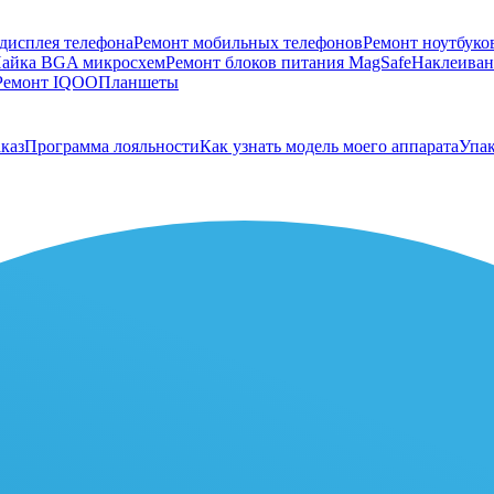
дисплея телефона
Ремонт мобильных телефонов
Ремонт ноутбуко
айка BGA микросхем
Ремонт блоков питания MagSafe
Наклеивани
Ремонт IQOO
Планшеты
каз
Программа лояльности
Как узнать модель моего аппарата
Упак