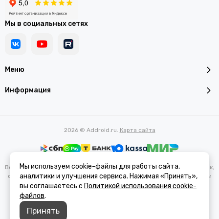
Мы в социальных сетях
Меню
Информация
2026 © Addroid.ru.
Карта сайта
Мы используем cookie-файлы для работы сайта,
Вся представленная на сайте информация, касающаяся характеристик,
аналитики и улучшения сервиса. Нажимая «Принять»,
стоимости товаров и услуг, носит информационный характер и ни при
каких условиях не является публичной офертой, определяемой
вы соглашаетесь с
Политикой использования cookie-
положениями Статьи 437(2) Гражданского кодекса РФ.
файлов
.
Принять