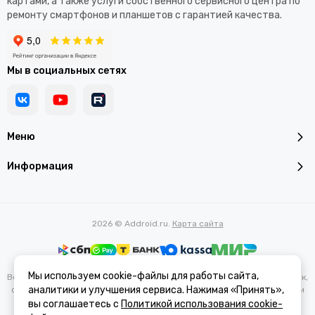
картами, а также услуги собственного сервисного центра по
ремонту смартфонов и планшетов с гарантией качества.
Мы в социальных сетях
Меню
Информация
2026 © Addroid.ru.
Карта сайта
Мы используем cookie-файлы для работы сайта,
Вся представленная на сайте информация, касающаяся характеристик,
аналитики и улучшения сервиса. Нажимая «Принять»,
стоимости товаров и услуг, носит информационный характер и ни при
каких условиях не является публичной офертой, определяемой
вы соглашаетесь с
Политикой использования cookie-