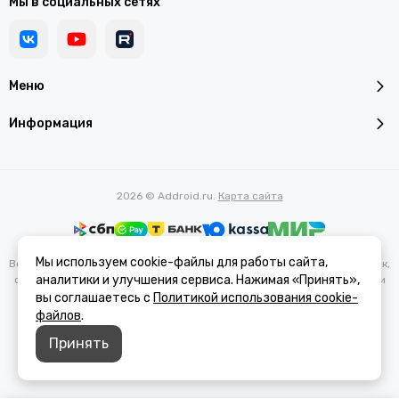
Мы в социальных сетях
Меню
Информация
2026 © Addroid.ru.
Карта сайта
Мы используем cookie-файлы для работы сайта,
Вся представленная на сайте информация, касающаяся характеристик,
аналитики и улучшения сервиса. Нажимая «Принять»,
стоимости товаров и услуг, носит информационный характер и ни при
каких условиях не является публичной офертой, определяемой
вы соглашаетесь с
Политикой использования cookie-
положениями Статьи 437(2) Гражданского кодекса РФ.
файлов
.
Принять