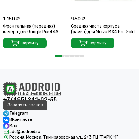
1 150 ₽
950 ₽
Фронтальная (передняя)
Средняя часть корпуса
камера для Google Pixel 4A
(рамка) для Meizu MX4 Pro Gold
В корзину
В корзину
+7 (495) 241-02-55
Заказать звонок
Telegram
ВКонтакте
Max
add@addroid.ru
Россия, Москва, Тимирязевская ул., 2/3 ТЦ "ПАРК 11"