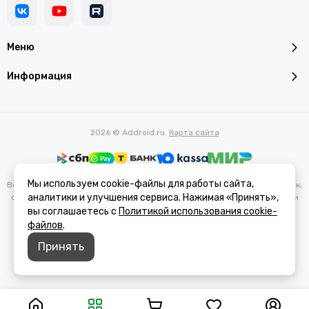
Меню
Информация
2026 © Addroid.ru.
Карта сайта
Мы используем cookie-файлы для работы сайта,
Вся представленная на сайте информация, касающаяся характеристик,
аналитики и улучшения сервиса. Нажимая «Принять»,
стоимости товаров и услуг, носит информационный характер и ни при
каких условиях не является публичной офертой, определяемой
вы соглашаетесь с
Политикой использования cookie-
положениями Статьи 437(2) Гражданского кодекса РФ.
файлов
.
Принять