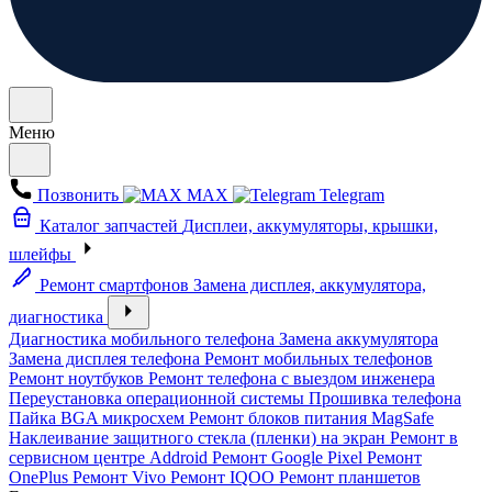
Меню
Позвонить
MAX
Telegram
Каталог запчастей
Дисплеи, аккумуляторы, крышки,
шлейфы
Ремонт смартфонов
Замена дисплея, аккумулятора,
диагностика
Диагностика мобильного телефона
Замена аккумулятора
Замена дисплея телефона
Ремонт мобильных телефонов
Ремонт ноутбуков
Ремонт телефона с выездом инженера
Переустановка операционной системы
Прошивка телефона
Пайка BGA микросхем
Ремонт блоков питания MagSafe
Наклеивание защитного стекла (пленки) на экран
Ремонт в
сервисном центре Addroid
Ремонт Google Pixel
Ремонт
OnePlus
Ремонт Vivo
Ремонт IQOO
Ремонт планшетов