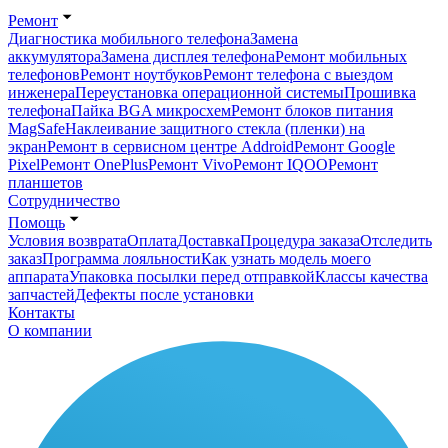
Ремонт
Диагностика мобильного телефона
Замена
аккумулятора
Замена дисплея телефона
Ремонт мобильных
телефонов
Ремонт ноутбуков
Ремонт телефона с выездом
инженера
Переустановка операционной системы
Прошивка
телефона
Пайка BGA микросхем
Ремонт блоков питания
MagSafe
Наклеивание защитного стекла (пленки) на
экран
Ремонт в сервисном центре Addroid
Ремонт Google
Pixel
Ремонт OnePlus
Ремонт Vivo
Ремонт IQOO
Ремонт
планшетов
Сотрудничество
Помощь
Условия возврата
Оплата
Доставка
Процедура заказа
Отследить
заказ
Программа лояльности
Как узнать модель моего
аппарата
Упаковка посылки перед отправкой
Классы качества
запчастей
Дефекты после установки
Контакты
О компании