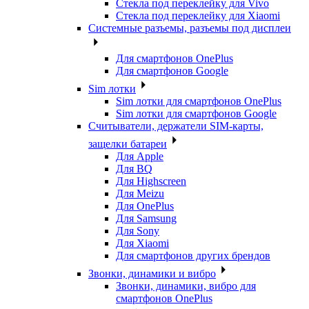
Стекла под переклейку для Vivo
Стекла под переклейку для Xiaomi
Системные разъемы, разъемы под дисплеи
Для смартфонов OnePlus
Для смартфонов Google
Sim лотки
Sim лотки для смартфонов OnePlus
Sim лотки для смартфонов Google
Считыватели, держатели SIM-карты,
защелки батареи
Для Apple
Для BQ
Для Highscreen
Для Meizu
Для OnePlus
Для Samsung
Для Sony
Для Xiaomi
Для смартфонов других брендов
Звонки, динамики и вибро
Звонки, динамики, вибро для
смартфонов OnePlus