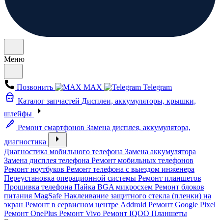
Меню
Позвонить
MAX
Telegram
Каталог запчастей
Дисплеи, аккумуляторы, крышки,
шлейфы
Ремонт смартфонов
Замена дисплея, аккумулятора,
диагностика
Диагностика мобильного телефона
Замена аккумулятора
Замена дисплея телефона
Ремонт мобильных телефонов
Ремонт ноутбуков
Ремонт телефона с выездом инженера
Переустановка операционной системы
Ремонт планшетов
Прошивка телефона
Пайка BGA микросхем
Ремонт блоков
питания MagSafe
Наклеивание защитного стекла (пленки) на
экран
Ремонт в сервисном центре Addroid
Ремонт Google Pixel
Ремонт OnePlus
Ремонт Vivo
Ремонт IQOO
Планшеты