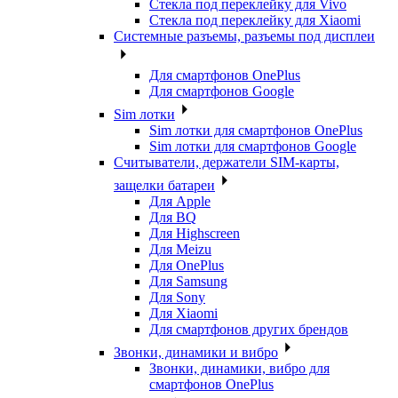
Стекла под переклейку для Vivo
Стекла под переклейку для Xiaomi
Системные разъемы, разъемы под дисплеи
Для смартфонов OnePlus
Для смартфонов Google
Sim лотки
Sim лотки для смартфонов OnePlus
Sim лотки для смартфонов Google
Считыватели, держатели SIM-карты,
защелки батареи
Для Apple
Для BQ
Для Highscreen
Для Meizu
Для OnePlus
Для Samsung
Для Sony
Для Xiaomi
Для смартфонов других брендов
Звонки, динамики и вибро
Звонки, динамики, вибро для
смартфонов OnePlus