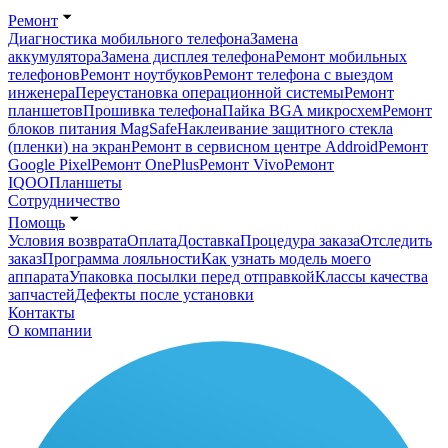
Ремонт
Диагностика мобильного телефона
Замена
аккумулятора
Замена дисплея телефона
Ремонт мобильных
телефонов
Ремонт ноутбуков
Ремонт телефона с выездом
инженера
Переустановка операционной системы
Ремонт
планшетов
Прошивка телефона
Пайка BGA микросхем
Ремонт
блоков питания MagSafe
Наклеивание защитного стекла
(пленки) на экран
Ремонт в сервисном центре Addroid
Ремонт
Google Pixel
Ремонт OnePlus
Ремонт Vivo
Ремонт
IQOO
Планшеты
Сотрудничество
Помощь
Условия возврата
Оплата
Доставка
Процедура заказа
Отследить
заказ
Программа лояльности
Как узнать модель моего
аппарата
Упаковка посылки перед отправкой
Классы качества
запчастей
Дефекты после установки
Контакты
О компании