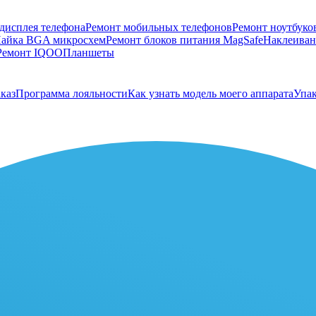
дисплея телефона
Ремонт мобильных телефонов
Ремонт ноутбуко
айка BGA микросхем
Ремонт блоков питания MagSafe
Наклеивани
Ремонт IQOO
Планшеты
каз
Программа лояльности
Как узнать модель моего аппарата
Упак