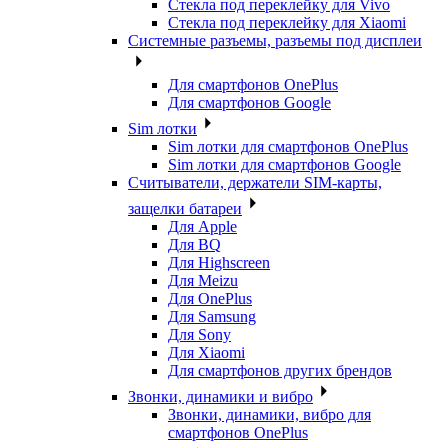
Стекла под переклейку для Vivo
Стекла под переклейку для Xiaomi
Системные разъемы, разъемы под дисплеи
Для смартфонов OnePlus
Для смартфонов Google
Sim лотки
Sim лотки для смартфонов OnePlus
Sim лотки для смартфонов Google
Считыватели, держатели SIM-карты,
защелки батареи
Для Apple
Для BQ
Для Highscreen
Для Meizu
Для OnePlus
Для Samsung
Для Sony
Для Xiaomi
Для смартфонов других брендов
Звонки, динамики и вибро
Звонки, динамики, вибро для
смартфонов OnePlus