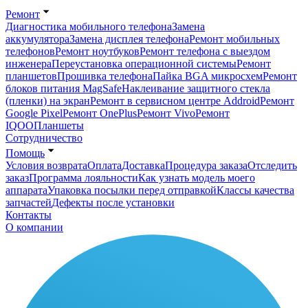
Ремонт
Диагностика мобильного телефона
Замена
аккумулятора
Замена дисплея телефона
Ремонт мобильных
телефонов
Ремонт ноутбуков
Ремонт телефона с выездом
инженера
Переустановка операционной системы
Ремонт
планшетов
Прошивка телефона
Пайка BGA микросхем
Ремонт
блоков питания MagSafe
Наклеивание защитного стекла
(пленки) на экран
Ремонт в сервисном центре Addroid
Ремонт
Google Pixel
Ремонт OnePlus
Ремонт Vivo
Ремонт
IQOO
Планшеты
Сотрудничество
Помощь
Условия возврата
Оплата
Доставка
Процедура заказа
Отследить
заказ
Программа лояльности
Как узнать модель моего
аппарата
Упаковка посылки перед отправкой
Классы качества
запчастей
Дефекты после установки
Контакты
О компании