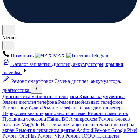
Меню
Позвонить
MAX
Telegram
Каталог запчастей
Дисплеи, аккумуляторы, крышки,
шлейфы
Ремонт смартфонов
Замена дисплея, аккумулятора,
диагностика
Диагностика мобильного телефона
Замена аккумулятора
Замена дисплея телефона
Ремонт мобильных телефонов
Ремонт ноутбуков
Ремонт телефона с выездом инженера
Переустановка операционной системы
Ремонт планшетов
Прошивка телефона
Пайка BGA микросхем
Ремонт блоков
питания MagSafe
Наклеивание защитного стекла (пленки) на
экран
Ремонт в сервисном центре Addroid
Ремонт Google Pixel
Ремонт OnePlus
Ремонт Vivo
Ремонт IQOO
Планшеты