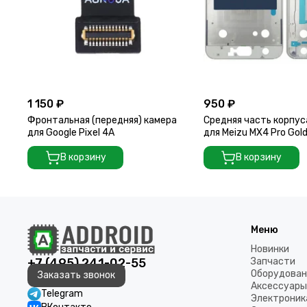
1 150 ₽
950 ₽
Фронтальная (передняя) камера
Средняя часть корпус
для Google Pixel 4A
для Meizu MX4 Pro Gol
В корзину
В корзину
Меню
Новинки
+7 (495) 241-02-55
Запчасти
Оборудован
Заказать звонок
Аксессуары
Telegram
Электроник