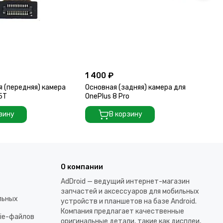
1 400 ₽
2 
 (передняя) камера
Основная (задняя) камера для
Ос
 5T
OnePlus 8 Pro
On
зину
В корзину
О компании
AdDroid — ведущий интернет-магазин
запчастей и аксессуаров для мобильных
льных
устройств и планшетов на базе Android.
Компания предлагает качественные
kie-файлов
оригинальные детали, такие как дисплеи,