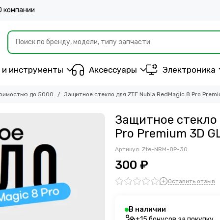
О компании
 и инструменты
Аксессуары
Электроника
оимостью до 5000
Защитное стекло для ZTE Nubia RedMagic 8 Pro Prem
Защитное стекло 
Pro Premium 3D G
Артикул:
Zte-NRM-8P-30
300 ₽
Оставить отзыв
В наличии
+15 бонусов за покупку