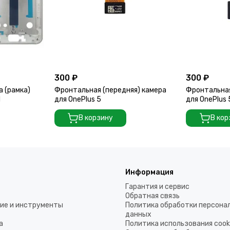
300 ₽
300 ₽
а (рамка)
Фронтальная (передняя) камера
Фронтальная
d
для OnePlus 5
для OnePlus
В корзину
В кор
Информация
Гарантия и сервис
Обратная связь
ие и инструменты
Политика обработки персона
данных
а
Политика использования coo