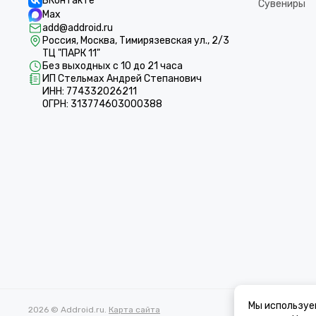
ВКонтакте
Сувениры
Max
add@addroid.ru
Россия, Москва, Тимирязевская ул., 2/3
ТЦ "ПАРК 11"
Без выходных с 10 до 21 часа
ИП Стельмах Андрей Степанович
ИНН: 774332026211
ОГРН: 313774603000388
Мы используе
2026 © Addroid.ru.
Карта сайта