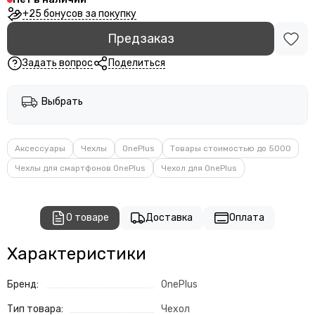
+25 бонусов за покупку
Предзаказ
Задать вопрос
Поделиться
Выбрать
Аксессуары
Чехлы
OnePlus
Товары стоимостью до 5000
Чехлы для смартфонов OnePlus
Чехол для OnePlus
О товаре
Доставка
Оплата
Характеристики
Бренд:
OnePlus
Тип товара:
Чехол