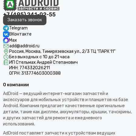
+7 (495) 241-02-55
Заказать звонок
Telegram
ВКонтакте
Max
add@addroid.ru
Россия, Москва, Тимирязевская ул., 2/3 ТЦ "ПАРК 11"
Без выходных с 10 до 21 часа
ИП Стельмах Андрей Степанович
ИНН: 774332026211
ОГРН: 313774603000388
О компании
AdDroid — ведущий интернет-магазин запчастей и
аксессуаров для мобильных устройств и планшетов на базе
Android. Компания предлагает качественные оригинальные
детали, такие как дисплеи, аккумуляторы, крышки, тачскрины,
и других запчастей для ремонта и ежедневного
использования.​
AdDroid поставляет запчасти к устройствам ведущих