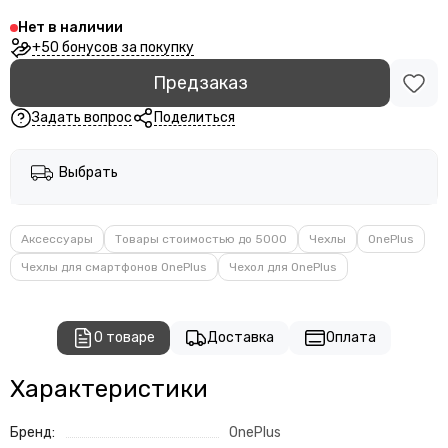
Нет в наличии
+50 бонусов за покупку
Предзаказ
Задать вопрос
Поделиться
Выбрать
Аксессуары
Товары стоимостью до 5000
Чехлы
OnePlus
Чехлы для смартфонов OnePlus
Чехол для OnePlus
О товаре
Доставка
Оплата
Характеристики
Бренд:
OnePlus