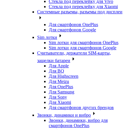
Стекла под переклейку для Vivo
Стекла под переклейку для Xiaomi
Системные разъемы, разъемы под дисплеи
Для смартфонов OnePlus
Для смартфонов Google
Sim лотки
Sim лотки для смартфонов OnePlus
Sim лотки для смартфонов Google
Считыватели, держатели SIM-карты,
защелки батареи
Для Apple
Для BQ
Для Highscreen
Для Meizu
Для OnePlus
Для Samsung
Для Sony
Для Xiaomi
Для смартфонов других брендов
Звонки, динамики и вибро
Звонки, динамики, вибро для
смартфонов OnePlus