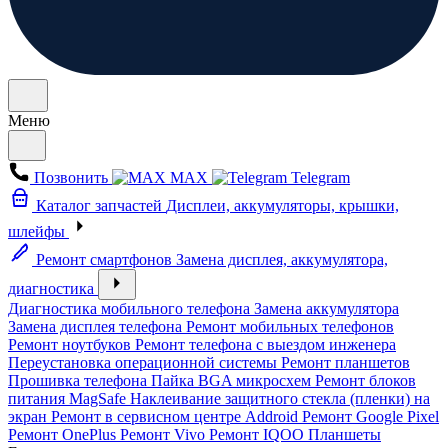
Меню
Позвонить
MAX
Telegram
Каталог запчастей
Дисплеи, аккумуляторы, крышки,
шлейфы
Ремонт смартфонов
Замена дисплея, аккумулятора,
диагностика
Диагностика мобильного телефона
Замена аккумулятора
Замена дисплея телефона
Ремонт мобильных телефонов
Ремонт ноутбуков
Ремонт телефона с выездом инженера
Переустановка операционной системы
Ремонт планшетов
Прошивка телефона
Пайка BGA микросхем
Ремонт блоков
питания MagSafe
Наклеивание защитного стекла (пленки) на
экран
Ремонт в сервисном центре Addroid
Ремонт Google Pixel
Ремонт OnePlus
Ремонт Vivo
Ремонт IQOO
Планшеты