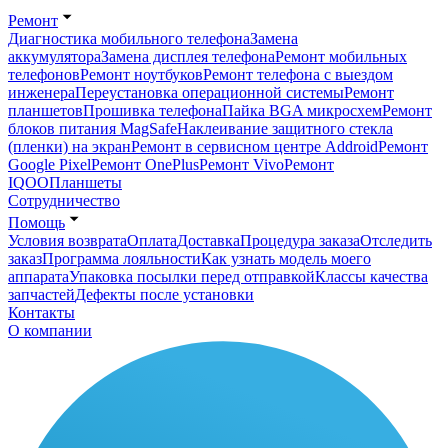
Ремонт
Диагностика мобильного телефона
Замена
аккумулятора
Замена дисплея телефона
Ремонт мобильных
телефонов
Ремонт ноутбуков
Ремонт телефона с выездом
инженера
Переустановка операционной системы
Ремонт
планшетов
Прошивка телефона
Пайка BGA микросхем
Ремонт
блоков питания MagSafe
Наклеивание защитного стекла
(пленки) на экран
Ремонт в сервисном центре Addroid
Ремонт
Google Pixel
Ремонт OnePlus
Ремонт Vivo
Ремонт
IQOO
Планшеты
Сотрудничество
Помощь
Условия возврата
Оплата
Доставка
Процедура заказа
Отследить
заказ
Программа лояльности
Как узнать модель моего
аппарата
Упаковка посылки перед отправкой
Классы качества
запчастей
Дефекты после установки
Контакты
О компании