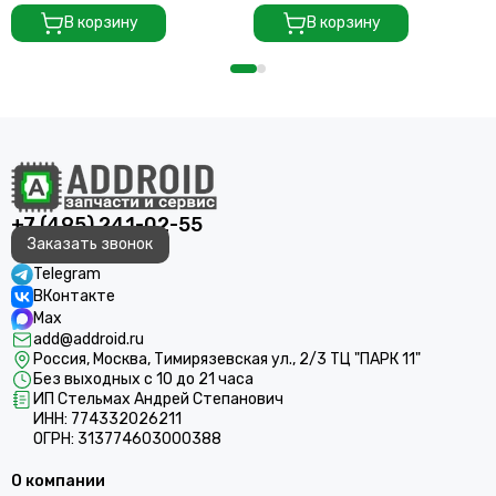
В корзину
В корзину
+7 (495) 241-02-55
Заказать звонок
Telegram
ВКонтакте
Max
add@addroid.ru
Россия, Москва, Тимирязевская ул., 2/3 ТЦ "ПАРК 11"
Без выходных с 10 до 21 часа
ИП Стельмах Андрей Степанович
ИНН: 774332026211
ОГРН: 313774603000388
О компании