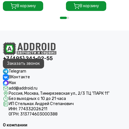
со стеклом камеры
В корзину
В корзину
+7 (495) 241-02-55
Заказать звонок
Telegram
ВКонтакте
Max
add@addroid.ru
Россия, Москва, Тимирязевская ул., 2/3 ТЦ "ПАРК 11"
Без выходных с 10 до 21 часа
ИП Стельмах Андрей Степанович
ИНН: 774332026211
ОГРН: 313774603000388
О компании