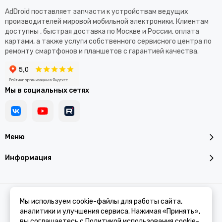
AdDroid поставляет запчасти к устройствам ведущих
производителей мировой мобильной электроники. Клиентам
доступны , быстрая доставка по Москве и России, оплата
картами, а также услуги собственного сервисного центра по
ремонту смартфонов и планшетов с гарантией качества.
Мы в социальных сетях
Меню
Информация
2026 © Addroid.ru.
Карта сайта
Мы используем cookie-файлы для работы сайта,
аналитики и улучшения сервиса. Нажимая «Принять»,
вы соглашаетесь с
Политикой использования cookie-