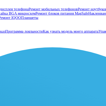
дисплея телефона
Ремонт мобильных телефонов
Ремонт ноутбуко
айка BGA микросхем
Ремонт блоков питания MagSafe
Наклеивани
Ремонт IQOO
Планшеты
каз
Программа лояльности
Как узнать модель моего аппарата
Упак