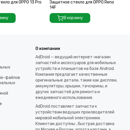
екло для OPPO 13 Pro
Защитное стекло для OPPO Reno
За
14F
13
зину
В корзину
О компании
AdDroid — ведущий интернет-магазин
запчастей и аксессуаров для мобильных
льных
устройств и планшетов на базе Android.
Компания предлагает качественные
kie-файлов
оригинальные детали, такие как дисплеи,
ональных
аккумуляторы, крышки, тачскрины, и
других запчастей для ремонта и
мной
ежедневного использования.​
е
AdDroid поставляет запчасти к
устройствам ведущих производителей
мировой мобильной электроники.
Клиентам доступны , быстрая доставка
по Москве и России, оплата картами, а