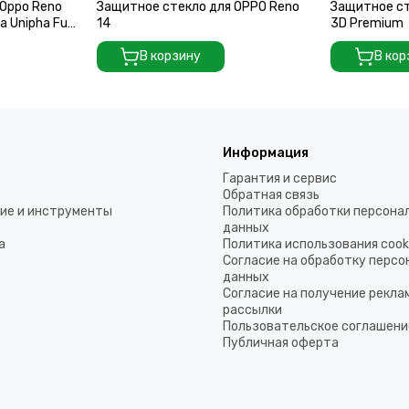
Oppo Reno
Защитное стекло для OPPO Reno
Защитное ст
a Unipha Full
14
3D Premium
В корзину
В кор
Информация
Гарантия и сервис
Обратная связь
ие и инструменты
Политика обработки персона
данных
а
Политика использования coo
Согласие на обработку перс
данных
Согласие на получение рекла
рассылки
Пользовательское соглашени
Публичная оферта