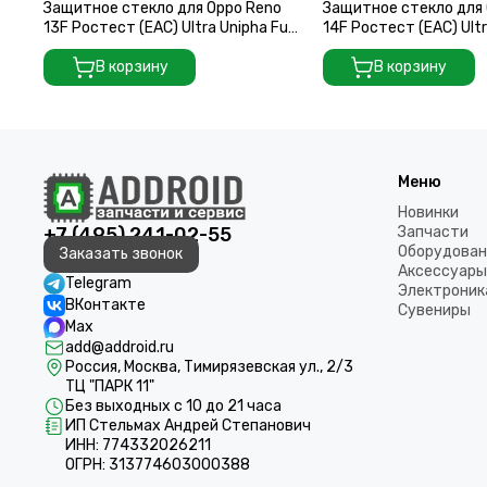
Защитное стекло для Oppo Reno
Защитное стекло для 
13F Ростест (EAC) Ultra Unipha Full
14F Ростест (EAC) Ultr
Glue 3D GLASS
Glue 3D GLASS
В корзину
В корзину
Меню
Новинки
+7 (495) 241-02-55
Запчасти
Оборудован
Заказать звонок
Аксессуары
Telegram
Электроник
ВКонтакте
Сувениры
Max
add@addroid.ru
Россия, Москва, Тимирязевская ул., 2/3
ТЦ "ПАРК 11"
Без выходных с 10 до 21 часа
ИП Стельмах Андрей Степанович
ИНН: 774332026211
ОГРН: 313774603000388