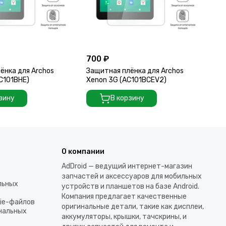
700 ₽
70
ёнка для Archos
Защитная плёнка для Archos
За
AC101BHE)
Xenon 3G (AC101BCEV2)
C1
зину
В корзину
О компании
AdDroid — ведущий интернет-магазин
запчастей и аксессуаров для мобильных
льных
устройств и планшетов на базе Android.
Компания предлагает качественные
kie-файлов
оригинальные детали, такие как дисплеи,
ональных
аккумуляторы, крышки, тачскрины, и