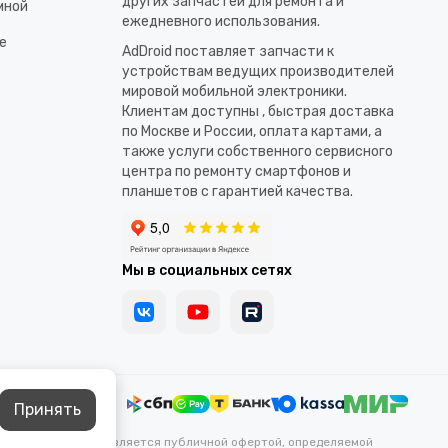
других запчастей для ремонта и
мной
ежедневного использования.​
е
AdDroid поставляет запчасти к
устройствам ведущих производителей
мировой мобильной электроники.
Клиентам доступны , быстрая доставка
по Москве и России, оплата картами, а
также услуги собственного сервисного
центра по ремонту смартфонов и
планшетов с гарантией качества.
Мы в социальных сетях
Принять
каких условиях не является публичной офертой, определяемой