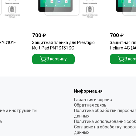
700 ₽
700 ₽
ZYD101-
Защитная плёнка для Prestigio
Защитная пл
MultiPad PMT3131 3G
Helium 4G (
В корзину
В кор
Информация
Гарантия и сервис
Обратная связь
ие и инструменты
Политика обработки персона
данных
а
Политика использования coo
Согласие на обработку перс
данных