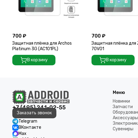
700 ₽
700 ₽
Защитная плёнка для Archos
Защитная плёнка для 
Platinum 3G (AC101PL)
70V01
В корзину
В корзину
Меню
Новинки
+7 (495) 241-02-55
Запчасти
Оборудован
Заказать звонок
Аксессуары
Telegram
Электроник
ВКонтакте
Сувениры
Max