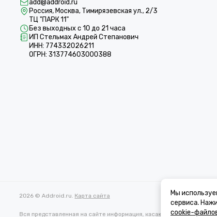
add@addroid.ru
Россия, Москва, Тимирязевская ул., 2/3
ТЦ "ПАРК 11"
Без выходных с 10 до 21 часа
ИП Стельмах Андрей Степанович
ИНН: 774332026211
ОГРН: 313774603000388
Мы используе
2026 © Addroid.ru.
Карта сайта
сервиса. Наж
cookie-файло
Вся представленная на сайте информация, касающаяся характеристи