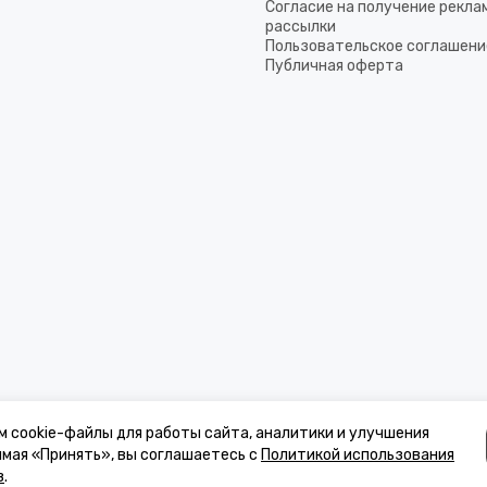
Согласие на получение рекла
рассылки
Пользовательское соглашени
Публичная оферта
м cookie-файлы для работы сайта, аналитики и улучшения
имая «Принять», вы соглашаетесь с
Политикой использования
в
.
к, стоимости товаров и услуг, носит информационный характер и ни при 