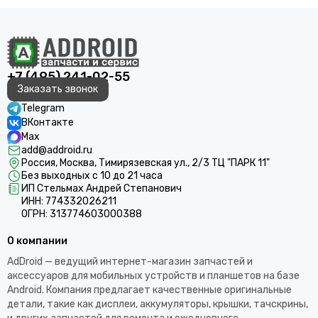
+7 (495) 241-02-55
Заказать звонок
Telegram
ВКонтакте
Max
add@addroid.ru
Россия, Москва, Тимирязевская ул., 2/3 ТЦ "ПАРК 11"
Без выходных с 10 до 21 часа
ИП Стельмах Андрей Степанович
ИНН: 774332026211
ОГРН: 313774603000388
О компании
AdDroid — ведущий интернет-магазин запчастей и
аксессуаров для мобильных устройств и планшетов на базе
Android. Компания предлагает качественные оригинальные
детали, такие как дисплеи, аккумуляторы, крышки, тачскрины,