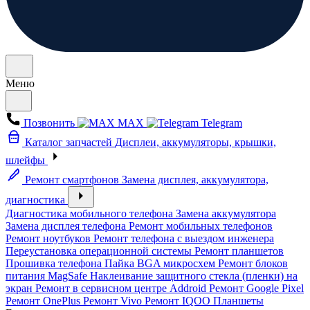
Меню
Позвонить
MAX
Telegram
Каталог запчастей
Дисплеи, аккумуляторы, крышки,
шлейфы
Ремонт смартфонов
Замена дисплея, аккумулятора,
диагностика
Диагностика мобильного телефона
Замена аккумулятора
Замена дисплея телефона
Ремонт мобильных телефонов
Ремонт ноутбуков
Ремонт телефона с выездом инженера
Переустановка операционной системы
Ремонт планшетов
Прошивка телефона
Пайка BGA микросхем
Ремонт блоков
питания MagSafe
Наклеивание защитного стекла (пленки) на
экран
Ремонт в сервисном центре Addroid
Ремонт Google Pixel
Ремонт OnePlus
Ремонт Vivo
Ремонт IQOO
Планшеты