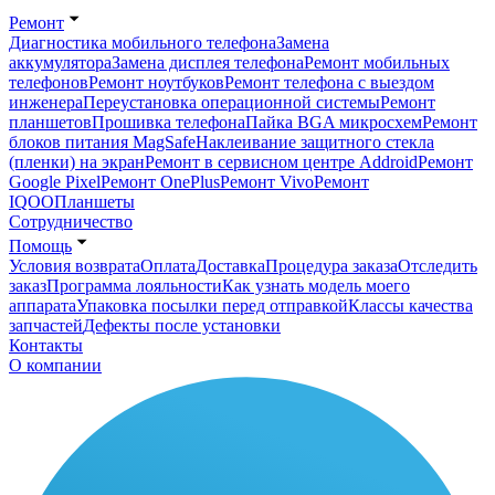
Ремонт
Диагностика мобильного телефона
Замена
аккумулятора
Замена дисплея телефона
Ремонт мобильных
телефонов
Ремонт ноутбуков
Ремонт телефона с выездом
инженера
Переустановка операционной системы
Ремонт
планшетов
Прошивка телефона
Пайка BGA микросхем
Ремонт
блоков питания MagSafe
Наклеивание защитного стекла
(пленки) на экран
Ремонт в сервисном центре Addroid
Ремонт
Google Pixel
Ремонт OnePlus
Ремонт Vivo
Ремонт
IQOO
Планшеты
Сотрудничество
Помощь
Условия возврата
Оплата
Доставка
Процедура заказа
Отследить
заказ
Программа лояльности
Как узнать модель моего
аппарата
Упаковка посылки перед отправкой
Классы качества
запчастей
Дефекты после установки
Контакты
О компании