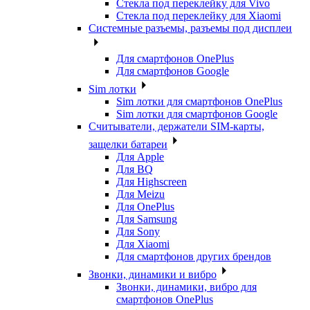
Стекла под переклейку для Vivo
Стекла под переклейку для Xiaomi
Системные разъемы, разъемы под дисплеи
Для смартфонов OnePlus
Для смартфонов Google
Sim лотки
Sim лотки для смартфонов OnePlus
Sim лотки для смартфонов Google
Считыватели, держатели SIM-карты,
защелки батареи
Для Apple
Для BQ
Для Highscreen
Для Meizu
Для OnePlus
Для Samsung
Для Sony
Для Xiaomi
Для смартфонов других брендов
Звонки, динамики и вибро
Звонки, динамики, вибро для
смартфонов OnePlus