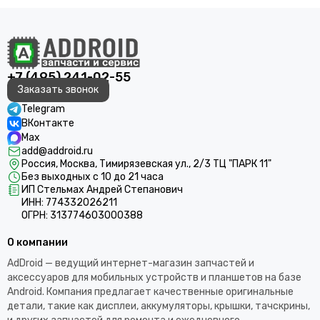
+7 (495) 241-02-55
Заказать звонок
Telegram
ВКонтакте
Max
add@addroid.ru
Россия, Москва, Тимирязевская ул., 2/3 ТЦ "ПАРК 11"
Без выходных с 10 до 21 часа
ИП Стельмах Андрей Степанович
ИНН: 774332026211
ОГРН: 313774603000388
О компании
AdDroid — ведущий интернет-магазин запчастей и
аксессуаров для мобильных устройств и планшетов на базе
Android. Компания предлагает качественные оригинальные
детали, такие как дисплеи, аккумуляторы, крышки, тачскрины,