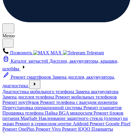
Меню
Позвонить
MAX
Telegram
Каталог запчастей
Дисплеи, аккумуляторы, крышки,
шлейфы
Ремонт смартфонов
Замена дисплея, аккумулятора,
диагностика
Диагностика мобильного телефона
Замена аккумулятора
Замена дисплея телефона
Ремонт мобильных телефонов
Ремонт ноутбуков
Ремонт телефона с выездом инженера
Переустановка операционной системы
Ремонт планшетов
Прошивка телефона
Пайка BGA микросхем
Ремонт блоков
питания MagSafe
Наклеивание защитного стекла (пленки) на
экран
Ремонт в сервисном центре Addroid
Ремонт Google Pixel
Ремонт OnePlus
Ремонт Vivo
Ремонт IQOO
Планшеты