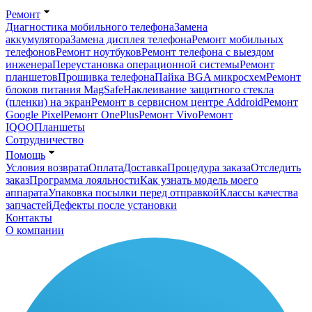
Ремонт
Диагностика мобильного телефона
Замена
аккумулятора
Замена дисплея телефона
Ремонт мобильных
телефонов
Ремонт ноутбуков
Ремонт телефона с выездом
инженера
Переустановка операционной системы
Ремонт
планшетов
Прошивка телефона
Пайка BGA микросхем
Ремонт
блоков питания MagSafe
Наклеивание защитного стекла
(пленки) на экран
Ремонт в сервисном центре Addroid
Ремонт
Google Pixel
Ремонт OnePlus
Ремонт Vivo
Ремонт
IQOO
Планшеты
Сотрудничество
Помощь
Условия возврата
Оплата
Доставка
Процедура заказа
Отследить
заказ
Программа лояльности
Как узнать модель моего
аппарата
Упаковка посылки перед отправкой
Классы качества
запчастей
Дефекты после установки
Контакты
О компании