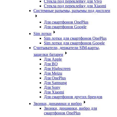
Стекла под переклейку для Vivo
Стекла под переклейку для Xiaomi
Системные разъемы, разъемы под дисплеи
Для смартфонов OnePlus
Для смартфонов Google
Sim лотки
Sim лотки для смартфонов OnePlus
Sim лотки для смартфонов Google
Считыватели, держатели SIM-карты,
защелки батареи
Для Apple
Для BQ
Для Highscreen
Для Meizu
Для OnePlus
Для Samsung
Для Sony
Для Xiaomi
Для смартфонов других брендов
Звонки, динамики и вибро
Звонки, динамики, вибро для
смартфонов OnePlus