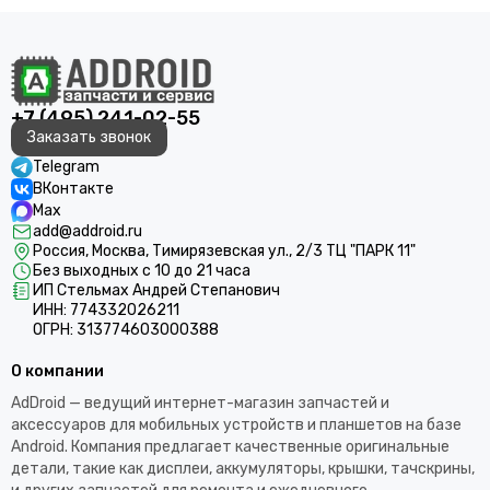
+7 (495) 241-02-55
Заказать звонок
Telegram
ВКонтакте
Max
add@addroid.ru
Россия, Москва, Тимирязевская ул., 2/3 ТЦ "ПАРК 11"
Без выходных с 10 до 21 часа
ИП Стельмах Андрей Степанович
ИНН: 774332026211
ОГРН: 313774603000388
О компании
AdDroid — ведущий интернет-магазин запчастей и
аксессуаров для мобильных устройств и планшетов на базе
Android. Компания предлагает качественные оригинальные
детали, такие как дисплеи, аккумуляторы, крышки, тачскрины,