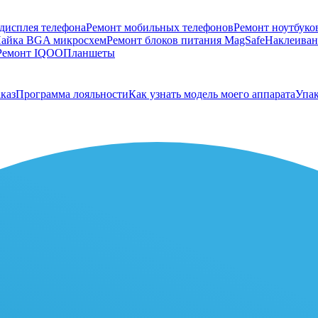
дисплея телефона
Ремонт мобильных телефонов
Ремонт ноутбуко
айка BGA микросхем
Ремонт блоков питания MagSafe
Наклеивани
Ремонт IQOO
Планшеты
каз
Программа лояльности
Как узнать модель моего аппарата
Упак