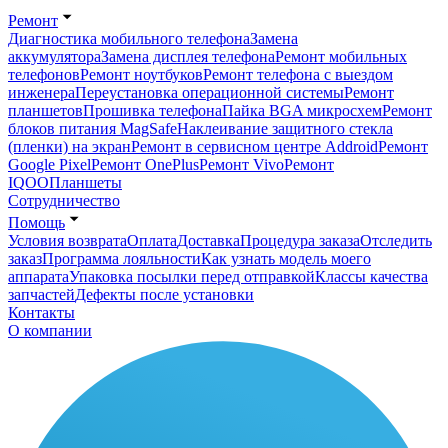
Ремонт
Диагностика мобильного телефона
Замена
аккумулятора
Замена дисплея телефона
Ремонт мобильных
телефонов
Ремонт ноутбуков
Ремонт телефона с выездом
инженера
Переустановка операционной системы
Ремонт
планшетов
Прошивка телефона
Пайка BGA микросхем
Ремонт
блоков питания MagSafe
Наклеивание защитного стекла
(пленки) на экран
Ремонт в сервисном центре Addroid
Ремонт
Google Pixel
Ремонт OnePlus
Ремонт Vivo
Ремонт
IQOO
Планшеты
Сотрудничество
Помощь
Условия возврата
Оплата
Доставка
Процедура заказа
Отследить
заказ
Программа лояльности
Как узнать модель моего
аппарата
Упаковка посылки перед отправкой
Классы качества
запчастей
Дефекты после установки
Контакты
О компании