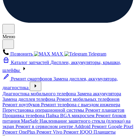
Меню
Позвонить
MAX
Telegram
Каталог запчастей
Дисплеи, аккумуляторы, крышки,
шлейфы
Ремонт смартфонов
Замена дисплея, аккумулятора,
диагностика
Диагностика мобильного телефона
Замена аккумулятора
Замена дисплея телефона
Ремонт мобильных телефонов
Ремонт ноутбуков
Ремонт телефона с выездом инженера
Переустановка операционной системы
Ремонт планшетов
Прошивка телефона
Пайка BGA микросхем
Ремонт блоков
питания MagSafe
Наклеивание защитного стекла (пленки) на
экран
Ремонт в сервисном центре Addroid
Ремонт Google Pixel
Ремонт OnePlus
Ремонт Vivo
Ремонт IQOO
Планшеты