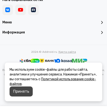
Меню
Информация
2026 © Addroid.ru.
Карта сайта
Мы используем cookie-файлы для работы сайта,
Вся представленная на сайте информация, касающаяся характеристик,
аналитики и улучшения сервиса. Нажимая «Принять»,
стоимости товаров и услуг, носит информационный характер и ни при
каких условиях не является публичной офертой, определяемой
вы соглашаетесь с
Политикой использования cookie-
положениями Статьи 437(2) Гражданского кодекса РФ.
файлов
.
Принять