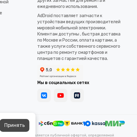
других запчастей для ремонта и
мной
ежедневного использования.​
е
AdDroid поставляет запчасти к
устройствам ведущих производителей
мировой мобильной электроники.
Клиентам доступны , быстрая доставка
по Москве и России, оплата картами, а
также услуги собственного сервисного
центра по ремонту смартфонов и
планшетов с гарантией качества.
Мы в социальных сетях
Принять
каких условиях не является публичной офертой, определяемой