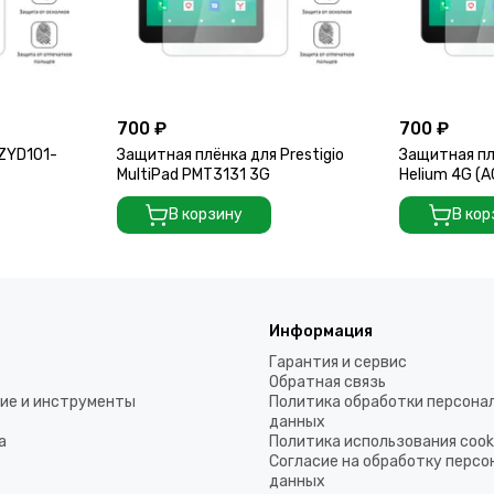
700 ₽
700 ₽
ZYD101-
Защитная плёнка для Prestigio
Защитная пл
MultiPad PMT3131 3G
Helium 4G (
В корзину
В кор
Информация
Гарантия и сервис
Обратная связь
ие и инструменты
Политика обработки персона
данных
а
Политика использования coo
Согласие на обработку перс
данных