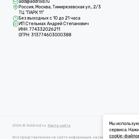
add@addroid.ru
Россия, Москва, Тимирязевская ул., 2/3
ТЦ "ПАРК 11"
Без выходных с 10 до 21 часа
ИП Стельмах Андрей Степанович
ИНН: 774332026211
ОГРН: 313774603000388
Мы используе
2026 © Addroid.ru.
Карта сайта
сервиса. Наж
cookie-файло
Вся представленная на сайте информация, касающаяся характеристи