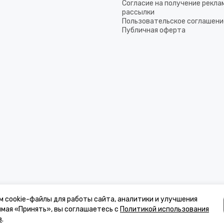
Согласие на получение рекла
рассылки
Пользовательское соглашени
Публичная оферта
м cookie-файлы для работы сайта, аналитики и улучшения
имая «Принять», вы соглашаетесь с
Политикой использования
в
.
к, стоимости товаров и услуг, носит информационный характер и ни при 