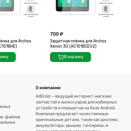
700 ₽
70
ёнка для Archos
Защитная плёнка для Archos
За
AC101BHE)
Xenon 3G (AC101BCEV2)
C1
зину
В корзину
О компании
AdDroid — ведущий интернет-магазин
запчастей и аксессуаров для мобильных
льных
устройств и планшетов на базе Android.
Компания предлагает качественные
kie-файлов
оригинальные детали, такие как дисплеи,
ональных
аккумуляторы, крышки, тачскрины, и