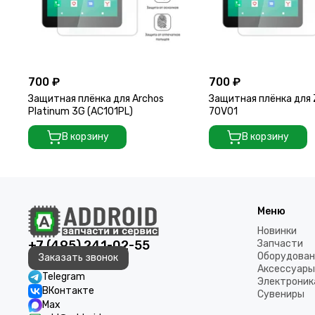
700 ₽
700 ₽
Защитная плёнка для Archos
Защитная плёнка для 
Platinum 3G (AC101PL)
70V01
В корзину
В корзину
Меню
Новинки
+7 (495) 241-02-55
Запчасти
Оборудован
Заказать звонок
Аксессуары
Telegram
Электроник
ВКонтакте
Сувениры
Max