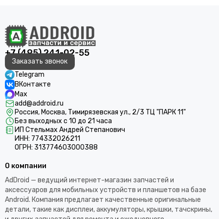
+7 (495) 241-02-55
Заказать звонок
Telegram
ВКонтакте
Max
add@addroid.ru
Россия, Москва, Тимирязевская ул., 2/3 ТЦ "ПАРК 11"
Без выходных с 10 до 21 часа
ИП Стельмах Андрей Степанович
ИНН: 774332026211
ОГРН: 313774603000388
О компании
AdDroid — ведущий интернет-магазин запчастей и
аксессуаров для мобильных устройств и планшетов на базе
Android. Компания предлагает качественные оригинальные
детали, такие как дисплеи, аккумуляторы, крышки, тачскрины,