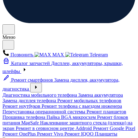
Меню
Позвонить
MAX
Telegram
Каталог запчастей
Дисплеи, аккумуляторы, крышки,
шлейфы
Ремонт смартфонов
Замена дисплея, аккумулятора,
диагностика
Диагностика мобильного телефона
Замена аккумулятора
Замена дисплея телефона
Ремонт мобильных телефонов
Ремонт ноутбуков
Ремонт телефона с выездом инженера
Переустановка операционной системы
Ремонт планшетов
Прошивка телефона
Пайка BGA микросхем
Ремонт блоков
питания MagSafe
Наклеивание защитного стекла (пленки) на
экран
Ремонт в сервисном центре Addroid
Ремонт Google Pixel
Ремонт OnePlus
Ремонт Vivo
Ремонт IQOO
Планшеты