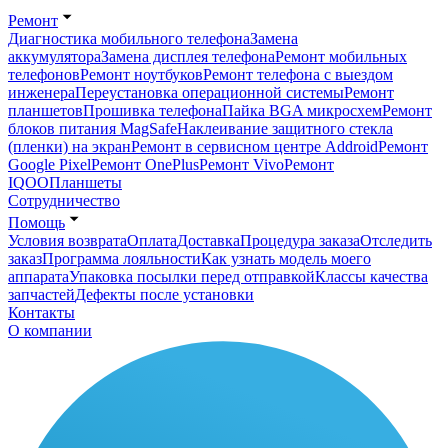
Ремонт
Диагностика мобильного телефона
Замена
аккумулятора
Замена дисплея телефона
Ремонт мобильных
телефонов
Ремонт ноутбуков
Ремонт телефона с выездом
инженера
Переустановка операционной системы
Ремонт
планшетов
Прошивка телефона
Пайка BGA микросхем
Ремонт
блоков питания MagSafe
Наклеивание защитного стекла
(пленки) на экран
Ремонт в сервисном центре Addroid
Ремонт
Google Pixel
Ремонт OnePlus
Ремонт Vivo
Ремонт
IQOO
Планшеты
Сотрудничество
Помощь
Условия возврата
Оплата
Доставка
Процедура заказа
Отследить
заказ
Программа лояльности
Как узнать модель моего
аппарата
Упаковка посылки перед отправкой
Классы качества
запчастей
Дефекты после установки
Контакты
О компании