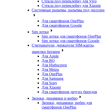
Стекла под переклейку для Vivo
Стекла под переклейку для Xiaomi
Системные разъемы, разъемы под дисплеи
Для смартфонов OnePlus
Для смартфонов Google
Sim лотки
Sim лотки для смартфонов OnePlus
Sim лотки для смартфонов Google
Считыватели, держатели SIM-карты,
защелки батареи
Для Apple
Для BQ
Для Highscreen
Для Meizu
Для OnePlus
Для Samsung
Для Sony
Для Xiaomi
Для смартфонов других брендов
Звонки, динамики и вибро
Звонки, динамики, вибро для
смартфонов OnePlus