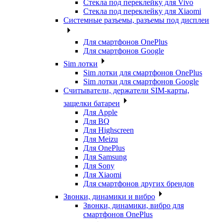
Стекла под переклейку для Vivo
Стекла под переклейку для Xiaomi
Системные разъемы, разъемы под дисплеи
Для смартфонов OnePlus
Для смартфонов Google
Sim лотки
Sim лотки для смартфонов OnePlus
Sim лотки для смартфонов Google
Считыватели, держатели SIM-карты,
защелки батареи
Для Apple
Для BQ
Для Highscreen
Для Meizu
Для OnePlus
Для Samsung
Для Sony
Для Xiaomi
Для смартфонов других брендов
Звонки, динамики и вибро
Звонки, динамики, вибро для
смартфонов OnePlus