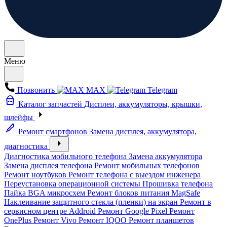
Меню
Позвонить
MAX
Telegram
Каталог запчастей
Дисплеи, аккумуляторы, крышки,
шлейфы
Ремонт смартфонов
Замена дисплея, аккумулятора,
диагностика
Диагностика мобильного телефона
Замена аккумулятора
Замена дисплея телефона
Ремонт мобильных телефонов
Ремонт ноутбуков
Ремонт телефона с выездом инженера
Переустановка операционной системы
Прошивка телефона
Пайка BGA микросхем
Ремонт блоков питания MagSafe
Наклеивание защитного стекла (пленки) на экран
Ремонт в
сервисном центре Addroid
Ремонт Google Pixel
Ремонт
OnePlus
Ремонт Vivo
Ремонт IQOO
Ремонт планшетов