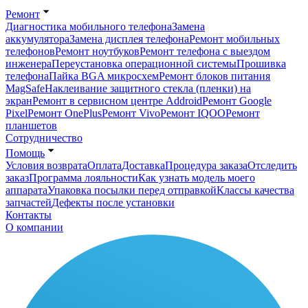
Ремонт
Диагностика мобильного телефона
Замена
аккумулятора
Замена дисплея телефона
Ремонт мобильных
телефонов
Ремонт ноутбуков
Ремонт телефона с выездом
инженера
Переустановка операционной системы
Прошивка
телефона
Пайка BGA микросхем
Ремонт блоков питания
MagSafe
Наклеивание защитного стекла (пленки) на
экран
Ремонт в сервисном центре Addroid
Ремонт Google
Pixel
Ремонт OnePlus
Ремонт Vivo
Ремонт IQOO
Ремонт
планшетов
Сотрудничество
Помощь
Условия возврата
Оплата
Доставка
Процедура заказа
Отследить
заказ
Программа лояльности
Как узнать модель моего
аппарата
Упаковка посылки перед отправкой
Классы качества
запчастей
Дефекты после установки
Контакты
О компании