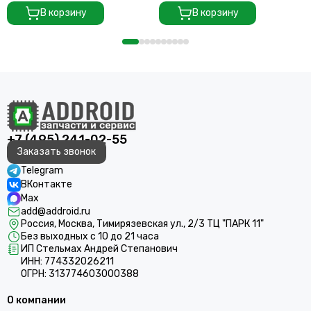
(Черный)
В корзину
В корзину
+7 (495) 241-02-55
Заказать звонок
Telegram
ВКонтакте
Max
add@addroid.ru
Россия, Москва, Тимирязевская ул., 2/3 ТЦ "ПАРК 11"
Без выходных с 10 до 21 часа
ИП Стельмах Андрей Степанович
ИНН: 774332026211
ОГРН: 313774603000388
О компании