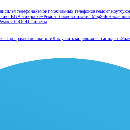
дисплея телефона
Ремонт мобильных телефонов
Ремонт ноутбуко
айка BGA микросхем
Ремонт блоков питания MagSafe
Наклеивани
Ремонт IQOO
Планшеты
каз
Программа лояльности
Как узнать модель моего аппарата
Упак