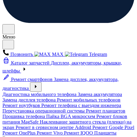
Меню
Позвонить
MAX
Telegram
Каталог запчастей
Дисплеи, аккумуляторы, крышки,
шлейфы
Ремонт смартфонов
Замена дисплея, аккумулятора,
диагностика
Диагностика мобильного телефона
Замена аккумулятора
Замена дисплея телефона
Ремонт мобильных телефонов
Ремонт ноутбуков
Ремонт телефона с выездом инженера
Переустановка операционной системы
Ремонт планшетов
Прошивка телефона
Пайка BGA микросхем
Ремонт блоков
питания MagSafe
Наклеивание защитного стекла (пленки) на
экран
Ремонт в сервисном центре Addroid
Ремонт Google Pixel
Ремонт OnePlus
Ремонт Vivo
Ремонт IQOO
Планшеты