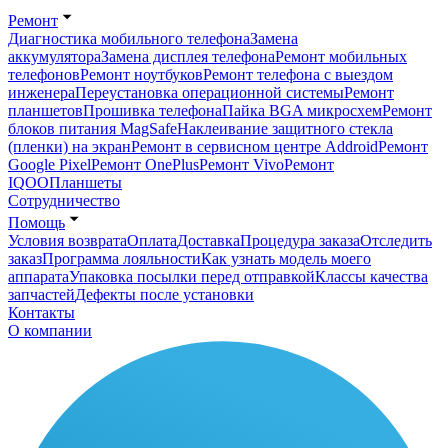
Ремонт
Диагностика мобильного телефона
Замена
аккумулятора
Замена дисплея телефона
Ремонт мобильных
телефонов
Ремонт ноутбуков
Ремонт телефона с выездом
инженера
Переустановка операционной системы
Ремонт
планшетов
Прошивка телефона
Пайка BGA микросхем
Ремонт
блоков питания MagSafe
Наклеивание защитного стекла
(пленки) на экран
Ремонт в сервисном центре Addroid
Ремонт
Google Pixel
Ремонт OnePlus
Ремонт Vivo
Ремонт
IQOO
Планшеты
Сотрудничество
Помощь
Условия возврата
Оплата
Доставка
Процедура заказа
Отследить
заказ
Программа лояльности
Как узнать модель моего
аппарата
Упаковка посылки перед отправкой
Классы качества
запчастей
Дефекты после установки
Контакты
О компании