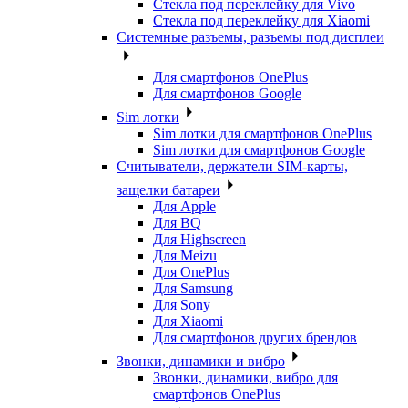
Стекла под переклейку для Vivo
Стекла под переклейку для Xiaomi
Системные разъемы, разъемы под дисплеи
Для смартфонов OnePlus
Для смартфонов Google
Sim лотки
Sim лотки для смартфонов OnePlus
Sim лотки для смартфонов Google
Считыватели, держатели SIM-карты,
защелки батареи
Для Apple
Для BQ
Для Highscreen
Для Meizu
Для OnePlus
Для Samsung
Для Sony
Для Xiaomi
Для смартфонов других брендов
Звонки, динамики и вибро
Звонки, динамики, вибро для
смартфонов OnePlus