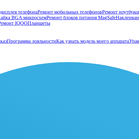
дисплея телефона
Ремонт мобильных телефонов
Ремонт ноутбуко
айка BGA микросхем
Ремонт блоков питания MagSafe
Наклеивани
Ремонт IQOO
Планшеты
каз
Программа лояльности
Как узнать модель моего аппарата
Упак