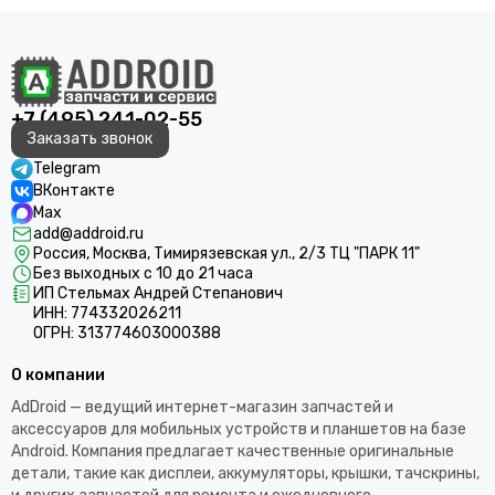
+7 (495) 241-02-55
Заказать звонок
Telegram
ВКонтакте
Max
add@addroid.ru
Россия, Москва, Тимирязевская ул., 2/3 ТЦ "ПАРК 11"
Без выходных с 10 до 21 часа
ИП Стельмах Андрей Степанович
ИНН: 774332026211
ОГРН: 313774603000388
О компании
AdDroid — ведущий интернет-магазин запчастей и
аксессуаров для мобильных устройств и планшетов на базе
Android. Компания предлагает качественные оригинальные
детали, такие как дисплеи, аккумуляторы, крышки, тачскрины,