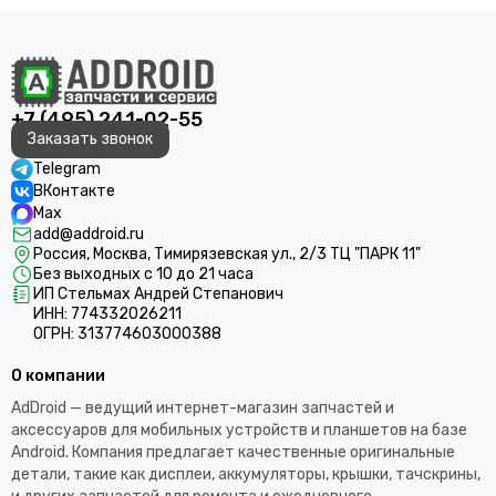
+7 (495) 241-02-55
Заказать звонок
Telegram
ВКонтакте
Max
add@addroid.ru
Россия, Москва, Тимирязевская ул., 2/3 ТЦ "ПАРК 11"
Без выходных с 10 до 21 часа
ИП Стельмах Андрей Степанович
ИНН: 774332026211
ОГРН: 313774603000388
О компании
AdDroid — ведущий интернет-магазин запчастей и
аксессуаров для мобильных устройств и планшетов на базе
Android. Компания предлагает качественные оригинальные
детали, такие как дисплеи, аккумуляторы, крышки, тачскрины,