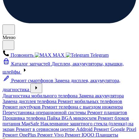
Меню
Позвонить
MAX
Telegram
Каталог запчастей
Дисплеи, аккумуляторы, крышки,
шлейфы
Ремонт смартфонов
Замена дисплея, аккумулятора,
диагностика
Диагностика мобильного телефона
Замена аккумулятора
Замена дисплея телефона
Ремонт мобильных телефонов
Ремонт ноутбуков
Ремонт телефона с выездом инженера
Переустановка операционной системы
Ремонт планшетов
Прошивка телефона
Пайка BGA микросхем
Ремонт блоков
питания MagSafe
Наклеивание защитного стекла (пленки) на
экран
Ремонт в сервисном центре Addroid
Ремонт Google Pixel
Ремонт OnePlus
Ремонт Vivo
Ремонт IQOO
Планшеты