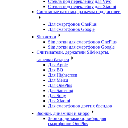
Стекла под переклейку для Vivo
Стекла под переклейку для Xiaomi
Системные разъемы, разъемы под дисплеи
Для смартфонов OnePlus
Для смартфонов Google
Sim лотки
Sim лотки для смартфонов OnePlus
Sim лотки для смартфонов Google
Считыватели, держатели SIM-карты,
защелки батареи
Для Apple
Для BQ
Для Highscreen
Для Meizu
Для OnePlus
Для Samsung
Для Sony
Для Xiaomi
Для смартфонов других брендов
Звонки, динамики и вибро
Звонки, динамики, вибро для
смартфонов OnePlus