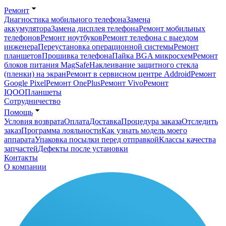
Ремонт
Диагностика мобильного телефона
Замена
аккумулятора
Замена дисплея телефона
Ремонт мобильных
телефонов
Ремонт ноутбуков
Ремонт телефона с выездом
инженера
Переустановка операционной системы
Ремонт
планшетов
Прошивка телефона
Пайка BGA микросхем
Ремонт
блоков питания MagSafe
Наклеивание защитного стекла
(пленки) на экран
Ремонт в сервисном центре Addroid
Ремонт
Google Pixel
Ремонт OnePlus
Ремонт Vivo
Ремонт
IQOO
Планшеты
Сотрудничество
Помощь
Условия возврата
Оплата
Доставка
Процедура заказа
Отследить
заказ
Программа лояльности
Как узнать модель моего
аппарата
Упаковка посылки перед отправкой
Классы качества
запчастей
Дефекты после установки
Контакты
О компании