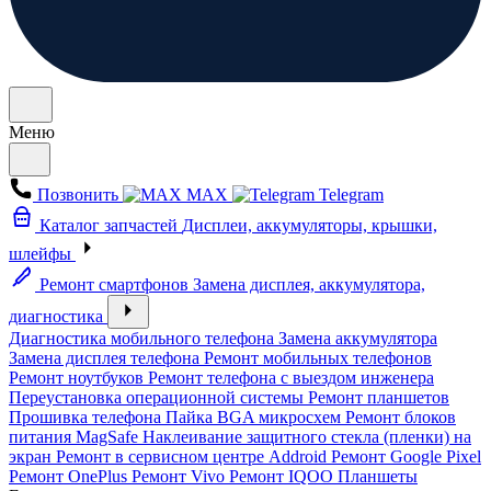
Меню
Позвонить
MAX
Telegram
Каталог запчастей
Дисплеи, аккумуляторы, крышки,
шлейфы
Ремонт смартфонов
Замена дисплея, аккумулятора,
диагностика
Диагностика мобильного телефона
Замена аккумулятора
Замена дисплея телефона
Ремонт мобильных телефонов
Ремонт ноутбуков
Ремонт телефона с выездом инженера
Переустановка операционной системы
Ремонт планшетов
Прошивка телефона
Пайка BGA микросхем
Ремонт блоков
питания MagSafe
Наклеивание защитного стекла (пленки) на
экран
Ремонт в сервисном центре Addroid
Ремонт Google Pixel
Ремонт OnePlus
Ремонт Vivo
Ремонт IQOO
Планшеты