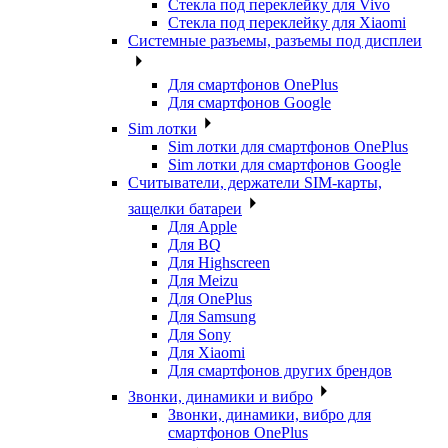
Стекла под переклейку для Vivo
Стекла под переклейку для Xiaomi
Системные разъемы, разъемы под дисплеи
Для смартфонов OnePlus
Для смартфонов Google
Sim лотки
Sim лотки для смартфонов OnePlus
Sim лотки для смартфонов Google
Считыватели, держатели SIM-карты,
защелки батареи
Для Apple
Для BQ
Для Highscreen
Для Meizu
Для OnePlus
Для Samsung
Для Sony
Для Xiaomi
Для смартфонов других брендов
Звонки, динамики и вибро
Звонки, динамики, вибро для
смартфонов OnePlus