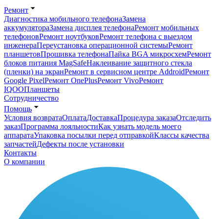
Ремонт
Диагностика мобильного телефона
Замена
аккумулятора
Замена дисплея телефона
Ремонт мобильных
телефонов
Ремонт ноутбуков
Ремонт телефона с выездом
инженера
Переустановка операционной системы
Ремонт
планшетов
Прошивка телефона
Пайка BGA микросхем
Ремонт
блоков питания MagSafe
Наклеивание защитного стекла
(пленки) на экран
Ремонт в сервисном центре Addroid
Ремонт
Google Pixel
Ремонт OnePlus
Ремонт Vivo
Ремонт
IQOO
Планшеты
Сотрудничество
Помощь
Условия возврата
Оплата
Доставка
Процедура заказа
Отследить
заказ
Программа лояльности
Как узнать модель моего
аппарата
Упаковка посылки перед отправкой
Классы качества
запчастей
Дефекты после установки
Контакты
О компании