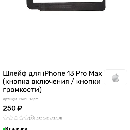
Считыватели, держатели SIM-карты, защелки батареи
Звонки, динамики и вибро
Шлейфы
Антенны
Проклейки дисплейного модуля
Шлейф для iPhone 13 Pro Max
(кнопка включения / кнопки
громкости)
Артикул:
PowF-13pm
250 ₽
Оставить отзыв
В наличии