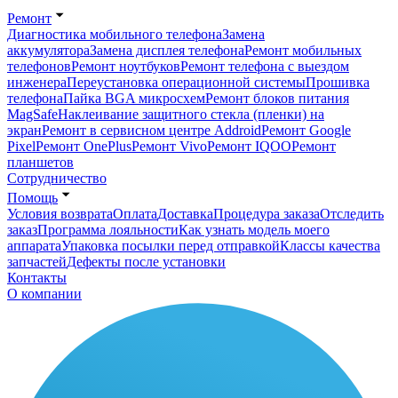
Ремонт
Диагностика мобильного телефона
Замена
аккумулятора
Замена дисплея телефона
Ремонт мобильных
телефонов
Ремонт ноутбуков
Ремонт телефона с выездом
инженера
Переустановка операционной системы
Прошивка
телефона
Пайка BGA микросхем
Ремонт блоков питания
MagSafe
Наклеивание защитного стекла (пленки) на
экран
Ремонт в сервисном центре Addroid
Ремонт Google
Pixel
Ремонт OnePlus
Ремонт Vivo
Ремонт IQOO
Ремонт
планшетов
Сотрудничество
Помощь
Условия возврата
Оплата
Доставка
Процедура заказа
Отследить
заказ
Программа лояльности
Как узнать модель моего
аппарата
Упаковка посылки перед отправкой
Классы качества
запчастей
Дефекты после установки
Контакты
О компании