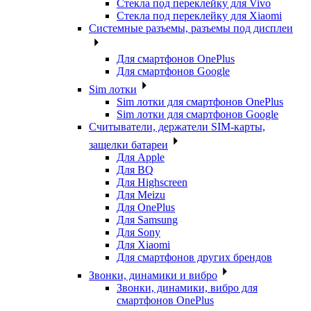
Стекла под переклейку для Vivo
Стекла под переклейку для Xiaomi
Системные разъемы, разъемы под дисплеи
Для смартфонов OnePlus
Для смартфонов Google
Sim лотки
Sim лотки для смартфонов OnePlus
Sim лотки для смартфонов Google
Считыватели, держатели SIM-карты,
защелки батареи
Для Apple
Для BQ
Для Highscreen
Для Meizu
Для OnePlus
Для Samsung
Для Sony
Для Xiaomi
Для смартфонов других брендов
Звонки, динамики и вибро
Звонки, динамики, вибро для
смартфонов OnePlus