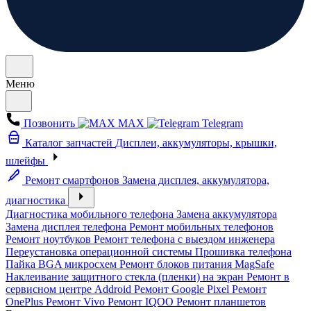
Меню
Позвонить
MAX
Telegram
Каталог запчастей
Дисплеи, аккумуляторы, крышки,
шлейфы
Ремонт смартфонов
Замена дисплея, аккумулятора,
диагностика
Диагностика мобильного телефона
Замена аккумулятора
Замена дисплея телефона
Ремонт мобильных телефонов
Ремонт ноутбуков
Ремонт телефона с выездом инженера
Переустановка операционной системы
Прошивка телефона
Пайка BGA микросхем
Ремонт блоков питания MagSafe
Наклеивание защитного стекла (пленки) на экран
Ремонт в
сервисном центре Addroid
Ремонт Google Pixel
Ремонт
OnePlus
Ремонт Vivo
Ремонт IQOO
Ремонт планшетов