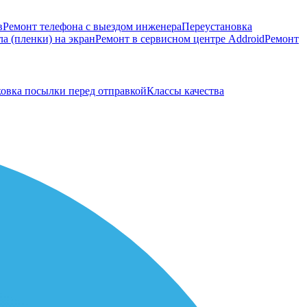
в
Ремонт телефона с выездом инженера
Переустановка
а (пленки) на экран
Ремонт в сервисном центре Addroid
Ремонт
овка посылки перед отправкой
Классы качества