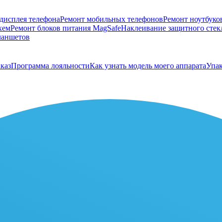
дисплея телефона
Ремонт мобильных телефонов
Ремонт ноутбуко
хем
Ремонт блоков питания MagSafe
Наклеивание защитного стекл
ланшетов
каз
Программа лояльности
Как узнать модель моего аппарата
Упак