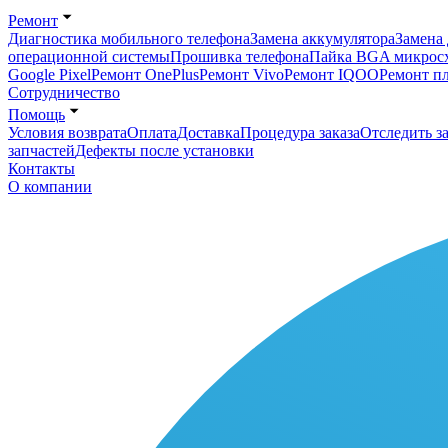
Ремонт
Диагностика мобильного телефона
Замена аккумулятора
Замена 
операционной системы
Прошивка телефона
Пайка BGA микрос
Google Pixel
Ремонт OnePlus
Ремонт Vivo
Ремонт IQOO
Ремонт п
Сотрудничество
Помощь
Условия возврата
Оплата
Доставка
Процедура заказа
Отследить за
запчастей
Дефекты после установки
Контакты
О компании