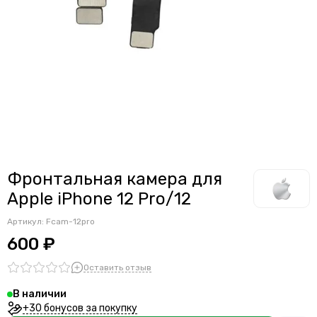
Считыватели, держатели SIM-карты, защелки батареи
Звонки, динамики и вибро
Шлейфы
Антенны
Проклейки дисплейного модуля
Фронтальная камера для
Apple iPhone 12 Pro/12
Артикул:
Fcam-12pro
600 ₽
Оставить отзыв
В наличии
+30 бонусов за покупку