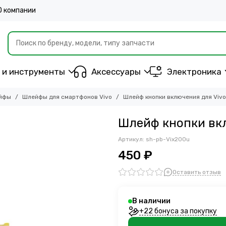
О компании
 и инструменты
Аксессуары
Электроника
йфы
Шлейфы для смартфонов Vivo
Шлейф кнопки включения для Vivo 
Шлейф кнопки вкл
Артикул:
sh-pb-Vix200u
450 ₽
Оставить отзыв
В наличии
+22 бонуса за покупку