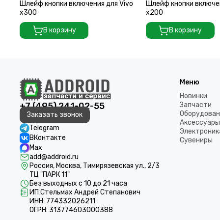
Шлейф кнопки включения для Vivo
Шлейф кнопки включен
x300
x200
В корзину
В корзину
Меню
Новинки
+7 (495) 241-02-55
Запчасти
Оборудован
Заказать звонок
Аксессуары
Telegram
Электроник
ВКонтакте
Сувениры
Max
add@addroid.ru
Россия, Москва, Тимирязевская ул., 2/3
ТЦ "ПАРК 11"
Без выходных с 10 до 21 часа
ИП Стельмах Андрей Степанович
ИНН: 774332026211
ОГРН: 313774603000388