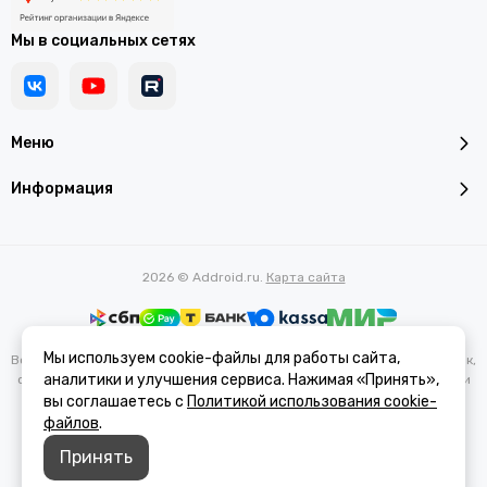
Мы в социальных сетях
Меню
Информация
2026 © Addroid.ru.
Карта сайта
Мы используем cookie-файлы для работы сайта,
Вся представленная на сайте информация, касающаяся характеристик,
аналитики и улучшения сервиса. Нажимая «Принять»,
стоимости товаров и услуг, носит информационный характер и ни при
каких условиях не является публичной офертой, определяемой
вы соглашаетесь с
Политикой использования cookie-
положениями Статьи 437(2) Гражданского кодекса РФ.
файлов
.
Принять