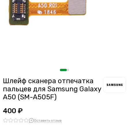
Считыватели, держатели SIM-карты, защелки батареи
Звонки, динамики и вибро
Шлейфы
Антенны
Проклейки дисплейного модуля
Шлейф сканера отпечатка
пальцев для Samsung Galaxy
A50 (SM-A505F)
400 ₽
Оставить отзыв