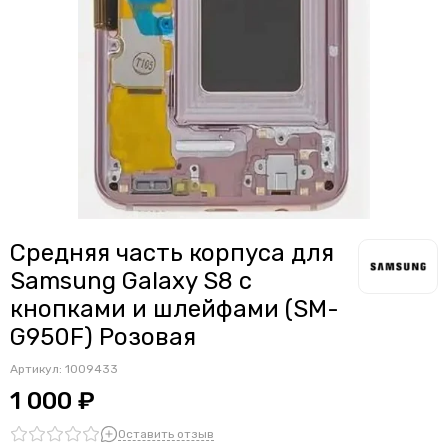
Считыватели, держатели SIM-карты, защелки батареи
Звонки, динамики и вибро
Шлейфы
Антенны
Проклейки дисплейного модуля
Средняя часть корпуса для
Samsung Galaxy S8 с
кнопками и шлейфами (SM-
G950F) Розовая
Артикул:
1009433
1 000 ₽
Оставить отзыв