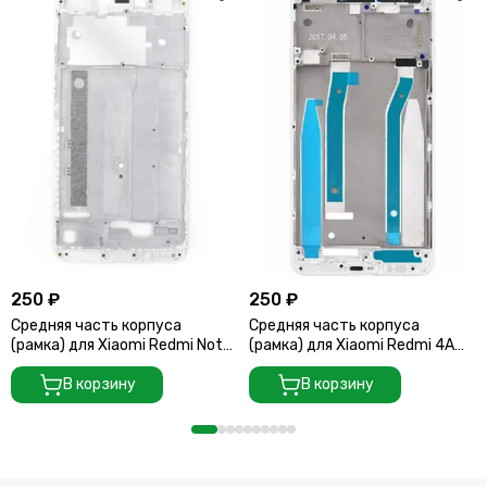
250 ₽
250 ₽
Средняя часть корпуса
Средняя часть корпуса
(рамка) для Xiaomi Redmi Note
(рамка) для Xiaomi Redmi 4A
5 белая
White
В корзину
В корзину