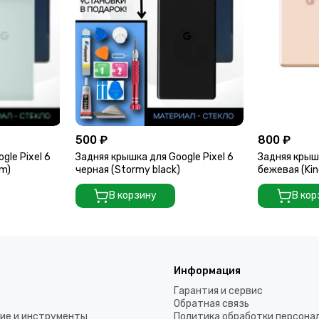
500 ₽
800 ₽
gle Pixel 6
Задняя крышка для Google Pixel 6
Задняя крышк
am)
черная (Stormy black)
бежевая (Kin
В корзину
В кор
Информация
Гарантия и сервис
Обратная связь
ие и инструменты
Политика обработки персона