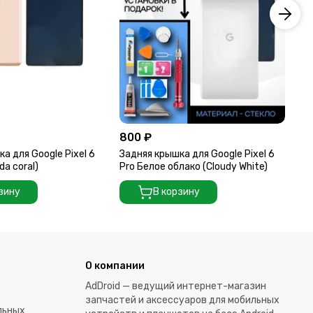
800 ₽
80
а для Google Pixel 6
Задняя крышка для Google Pixel 6
За
da coral)
Pro Белое облако (Cloudy White)
Pr
зину
В корзину
О компании
AdDroid — ведущий интернет-магазин
запчастей и аксессуаров для мобильных
льных