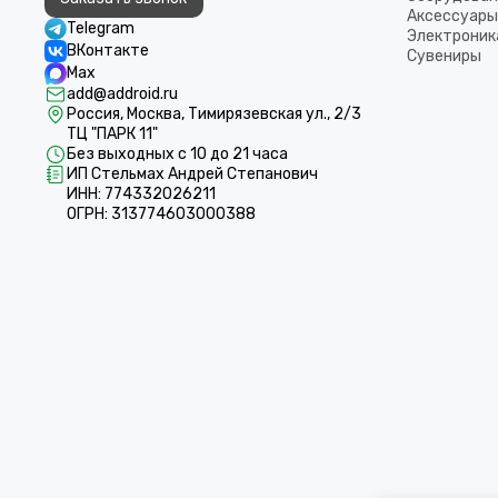
Аксессуары
Telegram
Электроник
ВКонтакте
Сувениры
Max
add@addroid.ru
Россия, Москва, Тимирязевская ул., 2/3
ТЦ "ПАРК 11"
Без выходных с 10 до 21 часа
ИП Стельмах Андрей Степанович
ИНН: 774332026211
ОГРН: 313774603000388