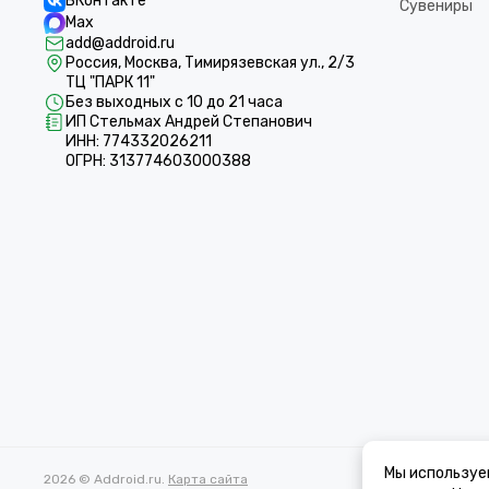
ВКонтакте
Сувениры
Max
add@addroid.ru
Россия, Москва, Тимирязевская ул., 2/3
ТЦ "ПАРК 11"
Без выходных с 10 до 21 часа
ИП Стельмах Андрей Степанович
ИНН: 774332026211
ОГРН: 313774603000388
Мы используе
2026 © Addroid.ru.
Карта сайта