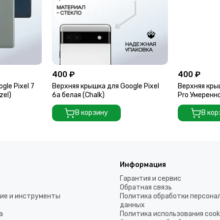
400 ₽
400 ₽
gle Pixel 7
Верхняя крышка для Google Pixel
Верхняя крыш
zel)
6a белая (Chalk)
Pro Умеренн
Sunny)
В корзину
В кор
Информация
Гарантия и сервис
Обратная связь
ие и инструменты
Политика обработки персона
данных
а
Политика использования coo