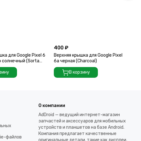
400 ₽
40
ка для Google Pixel 6
Верхняя крышка для Google Pixel
Ве
о солнечный (Sorta
6a черная (Charcoal)
Pr
зину
В корзину
О компании
AdDroid — ведущий интернет-магазин
запчастей и аксессуаров для мобильных
льных
устройств и планшетов на базе Android.
Компания предлагает качественные
kie-файлов
оригинальные детали, такие как дисплеи,