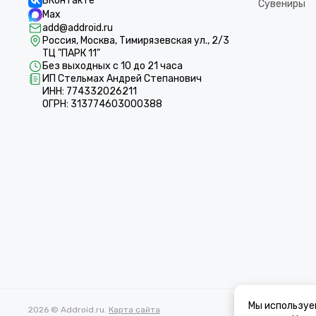
ВКонтакте
Сувениры
Max
add@addroid.ru
Россия, Москва, Тимирязевская ул., 2/3
ТЦ "ПАРК 11"
Без выходных с 10 до 21 часа
ИП Стельмах Андрей Степанович
ИНН: 774332026211
ОГРН: 313774603000388
Мы используе
2026 © Addroid.ru.
Карта сайта