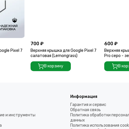
700 ₽
600 ₽
ogle Pixel 7
Верхняя крышка для Google Pixel 7
Верхняя крыш
салатовая (Lemongrass)
Pro серо - з
В корзину
В кор
Информация
Гарантия и сервис
Обратная связь
ие и инструменты
Политика обработки персона
данных
а
Политика использования coo