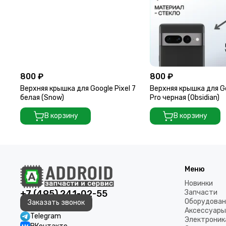
800 ₽
800 ₽
Верхняя крышка для Google Pixel 7
Верхняя крышка для Go
белая (Snow)
Pro черная (Obsidian)
В корзину
В корзину
Меню
Новинки
+7 (495) 241-02-55
Запчасти
Оборудован
Заказать звонок
Аксессуары
Telegram
Электроник