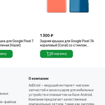
1 300 ₽
80
ка для Google Pixel 7
Задняя крышка для Google Pixel 7A
За
еленая (Hazel)
кораловый (Coral) со стеклом
го
камеры
зину
В корзину
О компании
AdDroid — ведущий интернет-магазин
запчастей и аксессуаров для мобильных
льных
устройств и планшетов на базе Android.
Компания предлагает качественные
kie-файлов
оригинальные детали, такие как дисплеи,